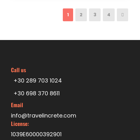
1
2
3
4
Call us
+30 289 703 1024
+30 698 370 8611
Email
info@travelincrete.com
License:
1039E60000392901