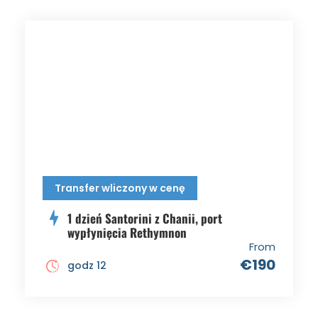
Transfer wliczony w cenę
1 dzień Santorini z Chanii, port
wypłynięcia Rethymnon
From
€190
godz 12