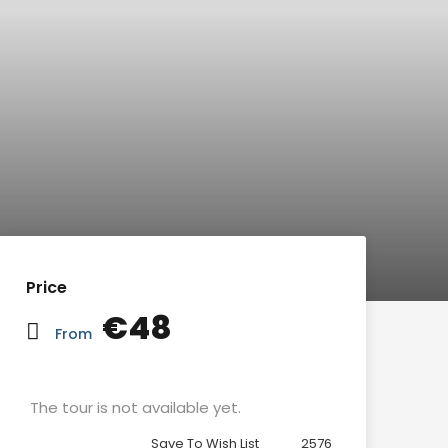
Price
€48
From
The tour is not available yet.
Save To Wish List
2576