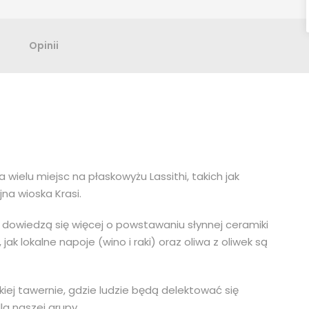
Opinii
ielu miejsc na płaskowyżu Lassithi, takich jak
jna wioska Krasi.
 dowiedzą się więcej o powstawaniu słynnej ceramiki
 jak lokalne napoje (wino i raki) oraz oliwa z oliwek są
iej tawernie, gdzie ludzie będą delektować się
a naszej grupy.