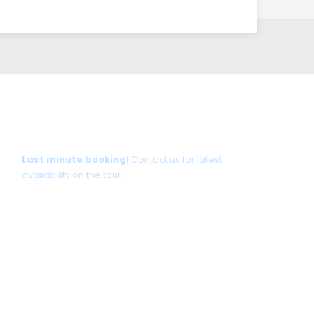
Tour date not available?
Last minute booking!
Contact us for latest
availability on the tour.
+30 698 370 8611 /WhatsApp
+30 698 370 8611 /Viber
TravelinCrete.com /Messenger