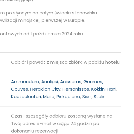
iem po słynnym na całym świecie stanowisku
lizacji minojskiej, pierwszej w Europie.
ontowych od 1 października 2024 roku
Odbiór i powrót z miejsca zbiórki w pobliżu hotelu
Ammoudara
,
Analipsi
,
Anissaras
,
Gournes,
Gouves
,
Heraklion City
,
Hersonissos
,
Kokkini Hani
,
Koutouloufari
,
Malia
,
Piskopiano
,
Sissi
,
Stalis
Czas i szczegóły odbioru zostaną wysłane na
Twój adres e-mail w ciągu 24 godzin po
dokonaniu rezerwacji.