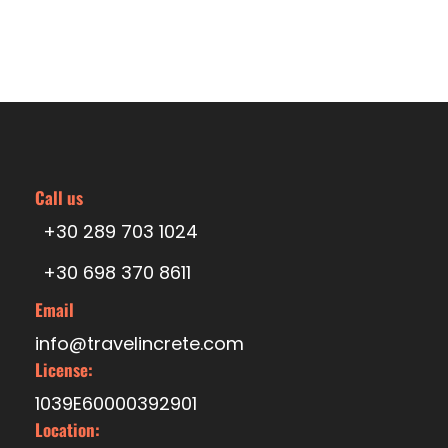
Trasa podróży
09.30
Call us
+30 289 703 1024
Powitanie na pokładzie (kawa, herbata, napoje
bezalkoholowe, woda, placki serowe, ciastka),
+30 698 370 8611
instrukcje bezpieczeństwa, odlot.
Email
info@travelincrete.com
11.15
License:
1039E60000392901
Location:
12.30