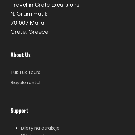
Travel in Crete Excursions
N. Grammatiki
13.00 - 14.15
70 007 Malia
Crete, Greece
14.15
About Us
16.00
Tuk Tuk Tours
Bicycle rental
Wycieczka FAQ
Support
Bilety na atrakcje
Ważne informacje