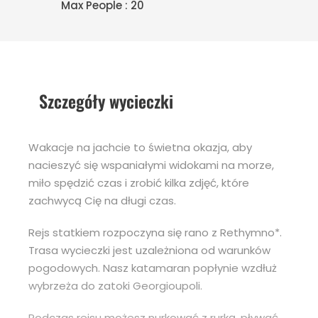
Max People : 20
Szczegóły wycieczki
Wakacje na jachcie to świetna okazja, aby
nacieszyć się wspaniałymi widokami na morze,
miło spędzić czas i zrobić kilka zdjęć, które
zachwycą Cię na długi czas.
Rejs statkiem rozpoczyna się rano z Rethymno*.
Trasa wycieczki jest uzależniona od warunków
pogodowych. Nasz katamaran popłynie wzdłuż
wybrzeża do zatoki Georgioupoli.
Podczas rejsu możesz nurkować z rurką, pływać