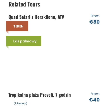
Related Tours
Quad Safari z Heraklionu, ATV
From
Cena zawiera
€80
Obiad, napoje bezalkoholowe, woda i wino,
TEREN
piwo
Akcesoria do pływania: sprzęt do
Las palmowy
snorkelingu, sprzęt wędkarski, deski sup,
różne dmuchane zabawki
Ubezpieczenie i podatki
Cena nie zawiera
Przelać
Tropikalna plaża Preveli, 7 godzin
From
€40
Dostępne języki
(1 Review)
Angielski