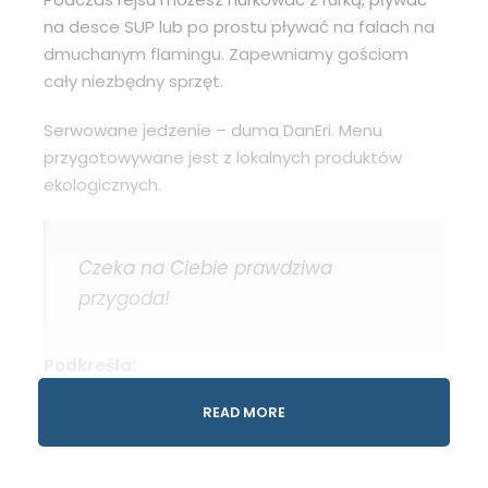
na desce SUP lub po prostu pływać na falach na
dmuchanym flamingu. Zapewniamy gościom
cały niezbędny sprzęt.
Serwowane jedzenie – duma DanEri. Menu
przygotowywane jest z lokalnych produktów
ekologicznych.
Czeka na Ciebie prawdziwa
przygoda!
Podkreśla:
Małe grupy
READ MORE
Pływaj w krystalicznie czystej wodzie
Czas wolny