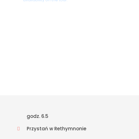
+30 698 370 8611 /WhatsApp
+30 698 370 8611 /Viber
TravelinCrete.com /Messenger
+30 698 370 8611
godz. 6.5
Przystań w Rethymnonie