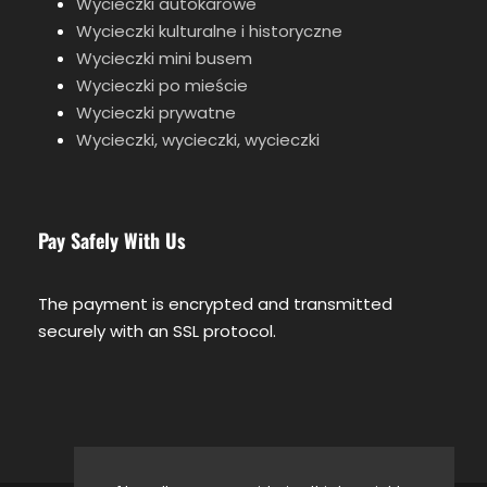
Wycieczki autokarowe
Wycieczki kulturalne i historyczne
Wycieczki mini busem
Wiek i ceny wycieczek
Wycieczki po mieście
Wycieczki prywatne
Wycieczki, wycieczki, wycieczki
Anulowanie rezerwacji
Pay Safely With Us
Zdjęcia
The payment is encrypted and transmitted
securely with an SSL protocol.