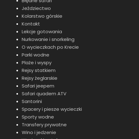
Błędne safari
Jeździectwo
W momencie dokonywania rezerwacji
Kolarstwo górskie
prosimy o podanie nazwy hotelu i lokalizacji.
Kontakt
Zostaniesz powiadomiony e-mailem o
Lekcje gotowania
dokładnych szczegółach odbioru
Nurkowanie i snorkeling
Aby wziąć udział w rejsie, należy zabrać ze
O wycieczkach po Krecie
sobą paszport lub dowód osobisty
Parki wodne
Po dokonaniu rezerwacji poprosimy Cię o
Plaże i wyspy
podanie imienia i nazwiska, narodowości,
Rejsy statkiem
numeru dokumentu, daty urodzenia dla
Rejsy żeglarskie
każdego klienta. Informacje te są
Safari jeepem
wymagane do dokumentacji policji portowej.
Safari quadem ATV
Santorini
Spacery i piesze wycieczki
Miejsce wyjazdu i powrotu
Sporty wodne
Transfery prywatne
Wino i jedzenie
Godzina odjazdu