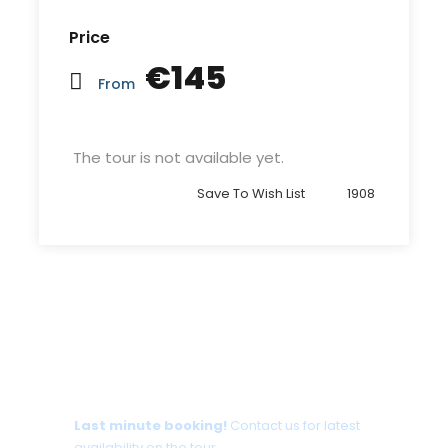
Price
€145
From
The tour is not available yet.
Save To Wish List
1908
Tour date not available?
Last minute booking!
Contact us for latest
availability on the tour.