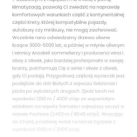
klimatyzacją, pozwolą Ci zwiedzić na naprawdę
komfortowych warunkach część z kontynentalnej
części Krety, której kompatybilne pojazdy,
autobusy czy minibusy, nie mogą zaoferować.
Wcześnie rano odwiedzamy drzewo oliwne
liczące 3000-5000 lat, a później w młynie oliwnym
i winnicy Anoskeli sommelierzy i producenci wina i
oliwy z oliwek, jako bardziej profesjonalni w swojej
branży, poinformują Cię o winie i oliwie z oliwek,
gdy Ci podają. Przygodową częścią wycieczki jest
podejście do Gór Białych z wąwozu Sebronas i
jazda po wyboistych drogach. Zjedz lunch na
wysokości 1200 m / 4000 stóp ze wspaniałym
widokiem na wąwóz Samaria i najwyższy szczyt o
nazwie Pachnes (2453 m / 8048 stóp). Wracając
do Chanii, podziwiaj widok na Morze Egejskie z
wysokości 1000 m / 3300 stóp.