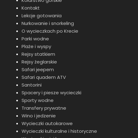
Kolarstwo górskie
oliwnymi. Przejedziemy przez wioski, Omalos,
Kontakt
Lakki, Fournes i Alikianos przed, aby odwieźć Cię z
Lekcje gotowania
powrotem do Twoich hoteli.
Nurkowanie i snorkeling
O wycieczkach po Krecie
Parki wodne
Przeżyj wyjątkowe doświadczenie
Plaże i wyspy
podczas półprywatnej wycieczki.
Rejsy statkiem
Dołącz do nas w małych grupach,
Rejsy żeglarskie
do 6 gości/przewodnika pojazdu i
Safari jeepem
spędź jeszcze jeden przyjemny
Safari quadem ATV
Santorini
dzień w swoim życiu.
Spacery i piesze wycieczki
Sporty wodne
Transfery prywatne
Miejsce wyjazdu i powrotu
Wino i jedzenie
Odbiór i powrót z hotelu
Wycieczki autokarowe
Wycieczki kulturalne i historyczne