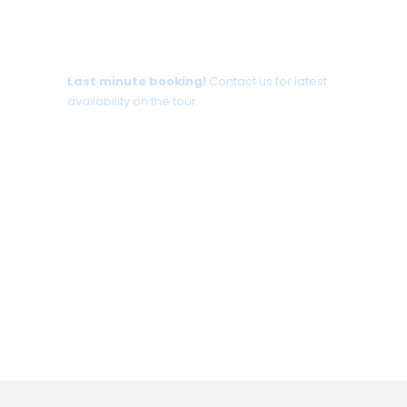
Tour date not available?
Last minute booking!
Contact us for latest
availability on the tour.
+30 698 370 8611 /WhatsApp
+30 698 370 8611 /Viber
TravelinCrete.com /Messenger
+30 698 370 8611