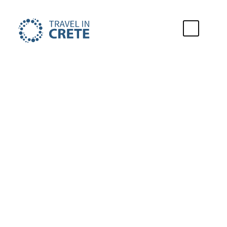
Was kann man
in Gournes
unternehmen?
Finden Sie die besten Aktivitäten von
Gournes