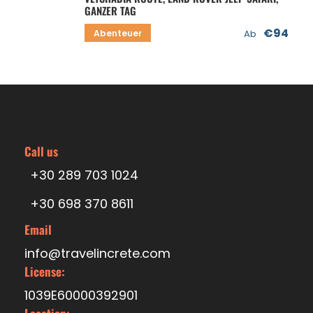
GANZER TAG
€94
Abenteuer
Ab
Call us
+30 289 703 1024
+30 698 370 8611
Email
info@travelincrete.com
License:
1039E60000392901