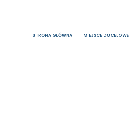
STRONA GŁÓWNA
MIEJSCE DOCELOWE
City of Stay
Agia Galini