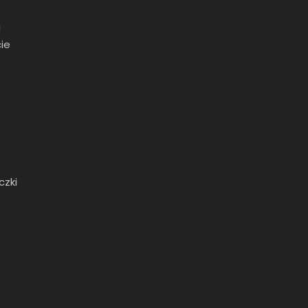
g
ie
czki