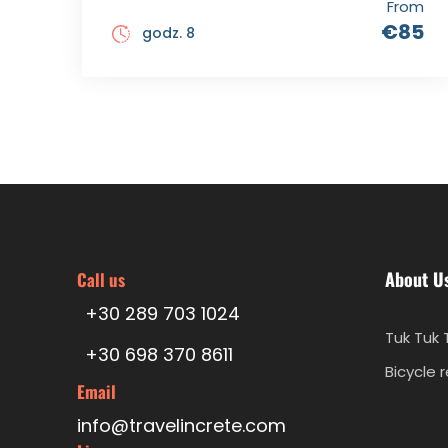
From
€85
godz. 8
About U
Call us
+30 289 703 1024
Tuk Tuk 
+30 698 370 8611
Bicycle 
Email
info@travelincrete.com