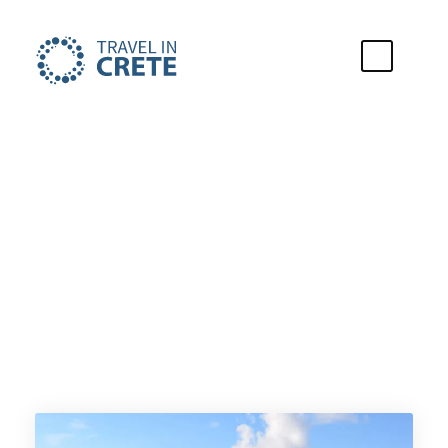
Urlaubsstadt
Agia Galini