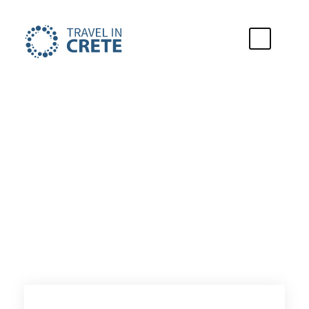
City of Stay
Agioi Apostoloi