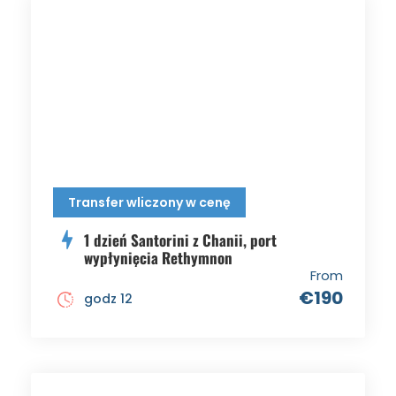
Transfer wliczony w cenę
1 dzień Santorini z Chanii, port
wypłynięcia Rethymnon
From
€190
godz 12