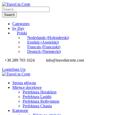
Categories
by Day
Polski
Nederlands
(
Holenderski
)
English
(
Angielski
)
Français
(
Francuski
)
Deutsch
(
Niemiecki
)
+30 289 703 1024
info@travelincrete.com
Login
Sign Up
Strona główna
Miejsce docelowe
Prefektura Heraklion
Prefektura Lasithi
Prefektura Rethymnon
Prefektura Chania
Kategorie