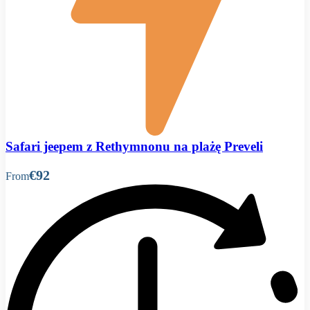
Safari jeepem z Rethymnonu na plażę Preveli
€92
From