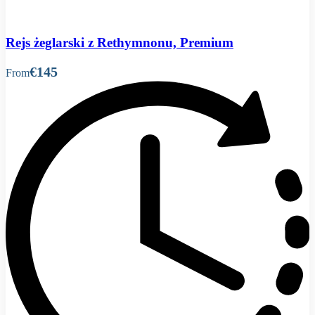
Rejs żeglarski z Rethymnonu, Premium
€145
From