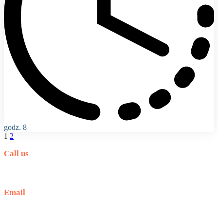
godz. 8
1
2
Call us
+30 289 703 1024
+30 698 370 8611
Email
info@travelincrete.com