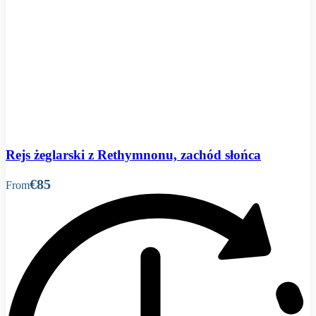
Rejs żeglarski z Rethymnonu, zachód słońca
€85
From