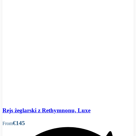
Rejs żeglarski z Rethymnonu, Luxe
€145
From