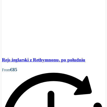
Rejs żeglarski z Rethymnonu, po południu
€85
From