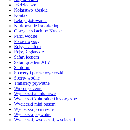
Jeździectwo
Kolarstwo górskie
Kontakt
Lekcje gotowania
Nurkowanie i snorkeling
O wycieczkach po Krecie
Parki wodne
Plaże i wyspy
Rejsy statkiem
Rejsy żeglarskie
Safari jeepem
Safari quadem ATV
Santorini
Spacery i piesze wycieczki
Sporty wodne
Transfery prywatne
Wino i jedzenie
Wycieczki autokarowe
Wycieczki kulturalne i historyczne
Wycieczki mini busem
Wycieczki po mieście
Wycieczki prywatne
Wycieczki, wycieczki, wycieczki