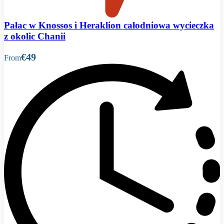
Pałac w Knossos i Heraklion całodniowa wycieczka
z okolic Chanii
€49
From