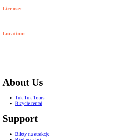
License:
1039E60000392901
Location:
Travel in Crete Excursions
N. Grammatiki
70 007 Malia
Crete, Greece
About Us
Tuk Tuk Tours
Bicycle rental
Support
Bilety na atrakcje
Błędne safari