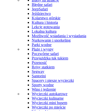
Bilety na atrakcje
Błędne safari
JeepSafari
Jeździectwo
Kolarstwo górskie
Kultura i historia
Lekcje gotowania
Lokalna kultura
Możliwość wsiadania i wysiadania
Nurkowanie i snorkeling
Parki wodne
Plaże i wyspy
Poczwórne safari
Przejażdżka tuk tukiem
Przenosić
Rejsy statkiem
Segway
Santorini
Spacery i piesze wycieczki
Sporty wodne
Wino i jedzenie
Wycieczki autokarowe
Wycieczki kulinarne
Wycieczki mini busem
Wycieczki po mieście