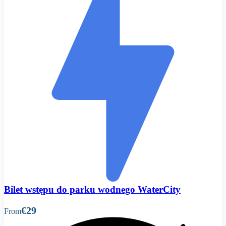
Bilet wstępu do parku wodnego WaterCity
€29
From