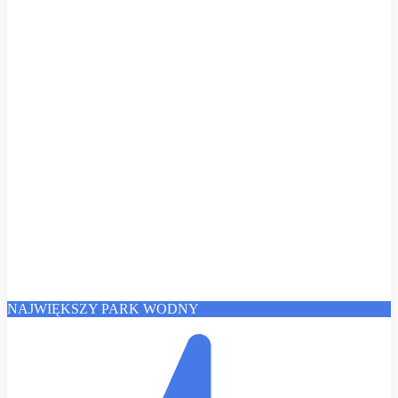
NAJWIĘKSZY PARK WODNY