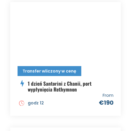
Transfer wliczony w cenę
1 dzień Santorini z Chanii, port
wypłynięcia Rethymnon
From
€190
godz 12