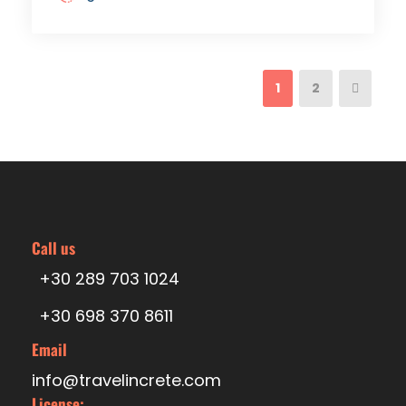
1
2
Call us
+30 289 703 1024
+30 698 370 8611
Email
info@travelincrete.com
License: