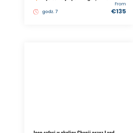
From
€135
godz. 7
Jeep safari w okolicy Chanii przez Land