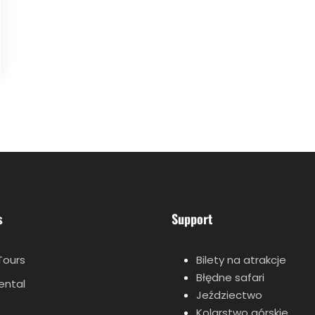
s
Support
Tours
Bilety na atrakcje
Błędne safari
rental
Jeździectwo
Kolarstwo górskie