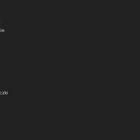
g
ie
czki