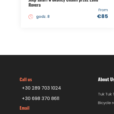
Rovera
From
€85
godz. 8
About U
Call us
+30 289 703 1024
Tuk Tuk 
+30 698 370 8611
Bicycle 
Email