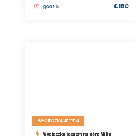
€160
godz 12
WYCIECZKA JEEPEM
Wycieczka jeepem na górę Milia