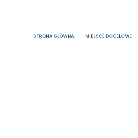
STRONA GŁÓWNA
MIEJSCE DOCELOWE
City of Stay
Złota Plaża