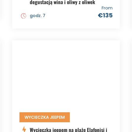
degustacją wina i oliwy z oliwek
From
€135
godz. 7
WYCIECZKA JEEPEM
Wycieczka jeepem na plażę Elafonisi i