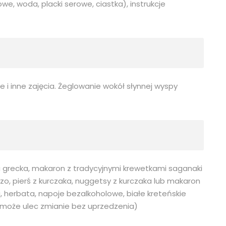
e, woda, placki serowe, ciastka), instrukcje
ie i inne zajęcia. Żeglowanie wokół słynnej wyspy
ka grecka, makaron z tradycyjnymi krewetkami saganaki
zo, pierś z kurczaka, nuggetsy z kurczaka lub makaron
 herbata, napoje bezalkoholowe, białe kreteńskie
u może ulec zmianie bez uprzedzenia)