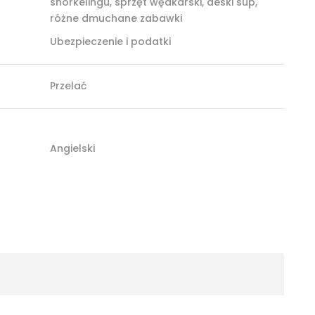
snorkelingu, sprzęt wędkarski, deski sup,
różne dmuchane zabawki
Ubezpieczenie i podatki
Przelać
Angielski