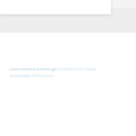
Tour date not available?
Last minute booking!
Contact us for latest
availability on the tour.
+30 698 370 8611 /WhatsApp
+30 698 370 8611 /Viber
TravelinCrete.com /Messenger