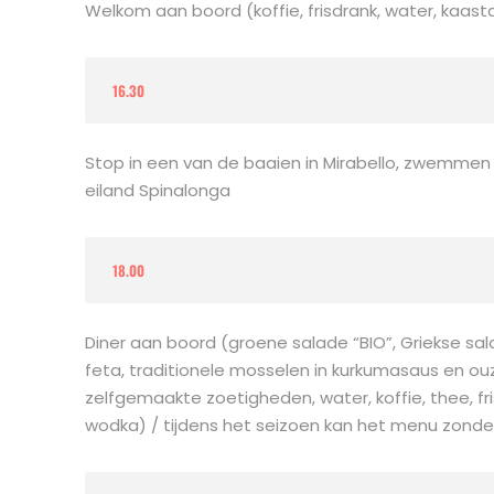
Welkom aan boord (koffie, frisdrank, water, kaastaa
16.30
Stop in een van de baaien in Mirabello, zwemmen 
eiland Spinalonga
18.00
Diner aan boord (groene salade “BIO”, Griekse sa
feta, traditionele mosselen in kurkumasaus en ouzo
zelfgemaakte zoetigheden, water, koffie, thee, fris
wodka) / tijdens het seizoen kan het menu zond