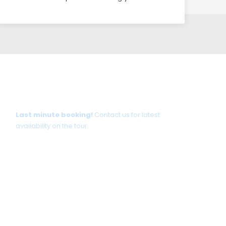
Tour date not available?
Last minute booking!
Contact us for latest
availability on the tour.
+30 698 370 8611 /WhatsApp
+30 698 370 8611 /Viber
TravelinCrete.com /Messenger