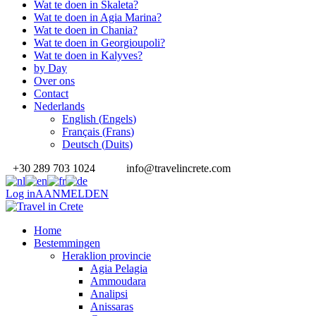
Wat te doen in Skaleta?
Wat te doen in Agia Marina?
Wat te doen in Chania?
Wat te doen in Georgioupoli?
Wat te doen in Kalyves?
by Day
Over ons
Contact
Nederlands
English
(
Engels
)
Français
(
Frans
)
Deutsch
(
Duits
)
+30 289 703 1024
info@travelincrete.com
Log in
AANMELDEN
Home
Bestemmingen
Heraklion provincie
Agia Pelagia
Ammoudara
Analipsi
Anissaras