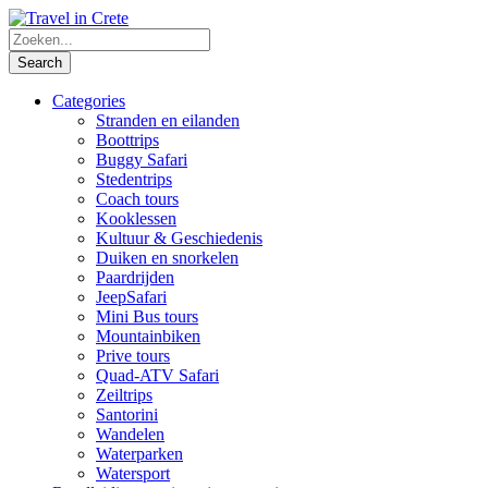
Categories
Stranden en eilanden
Boottrips
Buggy Safari
Stedentrips
Coach tours
Kooklessen
Kultuur & Geschiedenis
Duiken en snorkelen
Paardrijden
JeepSafari
Mini Bus tours
Mountainbiken
Prive tours
Quad-ATV Safari
Zeiltrips
Santorini
Wandelen
Waterparken
Watersport