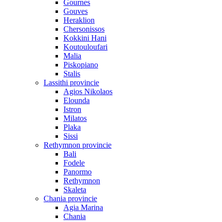
Gournes
Gouves
Heraklion
Chersonissos
Kokkini Hani
Koutouloufari
Malia
Piskopiano
Stalis
Lassithi provincie
Agios Nikolaos
Elounda
Istron
Milatos
Plaka
Sissi
Rethymnon provincie
Bali
Fodele
Panormo
Rethymnon
Skaleta
Chania provincie
Agia Marina
Chania