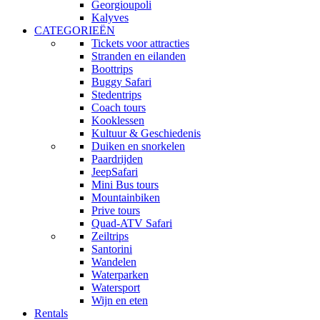
Georgioupoli
Kalyves
CATEGORIEËN
Tickets voor attracties
Stranden en eilanden
Boottrips
Buggy Safari
Stedentrips
Coach tours
Kooklessen
Kultuur & Geschiedenis
Duiken en snorkelen
Paardrijden
JeepSafari
Mini Bus tours
Mountainbiken
Prive tours
Quad-ATV Safari
Zeiltrips
Santorini
Wandelen
Waterparken
Watersport
Wijn en eten
Rentals