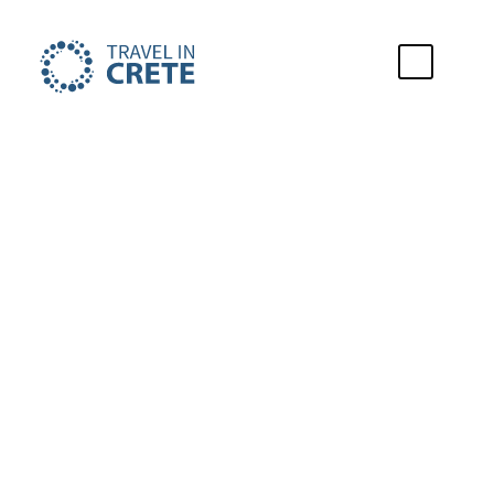
Wat te doen in
Milatos?
Vind de beste activiteiten van Milatos