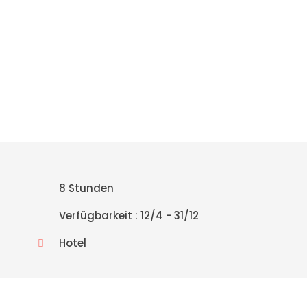
+30 698 370 8611 /Viber
TravelinCrete.com /Messenger
+30 698 370 8611
8 Stunden
Verfügbarkeit : 12/4 - 31/12
Hotel