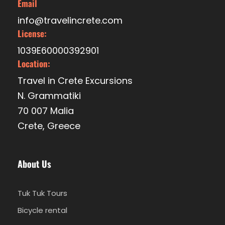
Email
Stalis
info@travelincrete.com
License:
Abfahrtszeit
1039E60000392901
Abholzeit und Details werden Ihnen innerhalb von
Location:
24 Stunden nach Ihrer Buchung per E-Mail
Travel in Crete Excursions
zugesandt.
N. Grammatiki
70 007 Malia
Im Preis inbegriffen
Crete, Greece
Fahrer/Begleiter
Eintrittsgelder und Verkostungsgebühren
Weinverkostung
About Us
Verkostung von Olivenöl
Traditionelles kretisches Mittagessen mit 5
Tuk Tuk Tours
Gläsern Wein zum Essen und Wasser
Bicycle rental