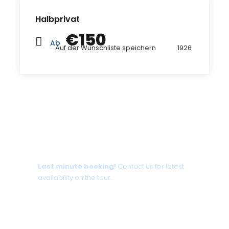
Halbprivat
€150
Ab
Auf der Wunschliste speichern
1926
Tour date not available?
Last minute booking!
Contact us for latest
availability on the tour.
+30 698 370 8611 /WhatsApp