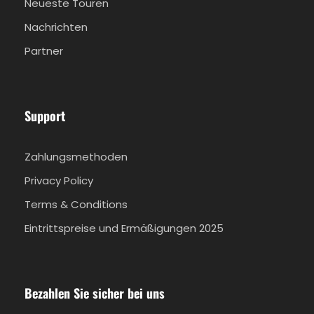
Neueste Touren
Der Preis schließt aus
Nachrichten
Einkäufe, die Sie im Laufe des Tages tätigen
möchten
Partner
Verfügbare Sprachen
Englisch
Support
Französisch
Zahlungsmethoden
Privacy Policy
Wichtige Informationen
Terms & Conditions
Bitte geben Sie bei der Buchung den Namen
Eintrittspreise und Ermäßigungen 2025
und den Ort Ihres Hotels an. Sie werden per
E-Mail über die genauen Abholtermine
informiert.
Taschengeld (für alle Einkäufe, die Sie im
Bezahlen Sie sicher bei uns
Laufe des Tages tätigen möchten, oder für