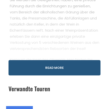
Führung durch die Einrichtungen zu genießen,
vom Bereich der alkoholischen Gärung über die
Tanks, die Pressmaschine, die Abfüllanlagen und
natürlich den Keller, in dem der Wein in
Eichenfässern reift. Nach einer Weinpräsentation
erleben Sie dann eine einzigartige private
Verkostung von 5 verschiedenen Weinen aus den
vielversprechendsten Rebsorten der Insel!
Kreta ist die Insel des Olivenöls. Hier finden Sie
einige der besten Olivenöle der Welt. Erleben Sie
READ MORE
eine sensationelle Besichtigung eines
Familienbetriebs und einer traditionellen
Olivenmühle in der geschützten
Verwandte Touren
Herkunftsbezeichnung Archanes. Die Eigentümer
führen Sie durch ihr Produktionsgebiet und zeigen
Ihnen die fantastische Welt des nativen Olivenöls
extra, von der Olivenernte bis zu den