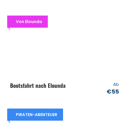
Bootstickets (Fahrt zur Insel)
Mittagessen / Buffet an Bord
Von Elounda
Alle gesetzlichen Steuern
Haftpflichtversicherungsschutz durch
ALLIANZ
Der Preis schließt aus
Snacks / Kaffee
Sonnenschirme / Sonnenliegen
Bootsfahrt nach Elounda
Ab
€55
Verfügbare Sprachen
Englisch
Französisch
PIRATEN-ABENTEUER
Deutsch
Italienisch