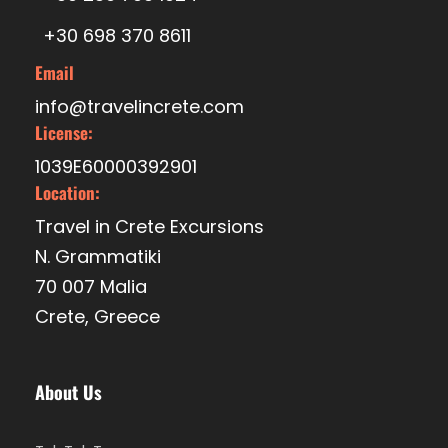
+30 698 370 8611
Alter der Tour
Email
info@travelincrete.com
Erwachsene 13+ | 60 EUR
License:
Kind 4-12 Jahre | 30 EUR
1039E60000392901
Kleinkind 0-3 Jahre | Frei
Location:
Travel in Crete Excursions
N. Grammatiki
Stornierungspolitik
70 007 Malia
Stornierung bis zu 48 Stunden im Voraus, um eine
volle Rückerstattung zu erhalten
Crete, Greece
About Us
Reiseplan