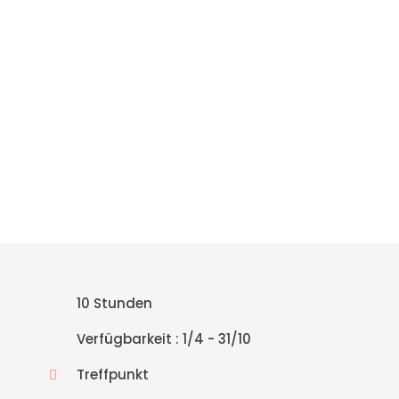
+30 698 370 8611 /WhatsApp
+30 698 370 8611 /Viber
TravelinCrete.com /Messenger
+30 698 370 8611
10 Stunden
Verfügbarkeit : 1/4 - 31/10
Treffpunkt