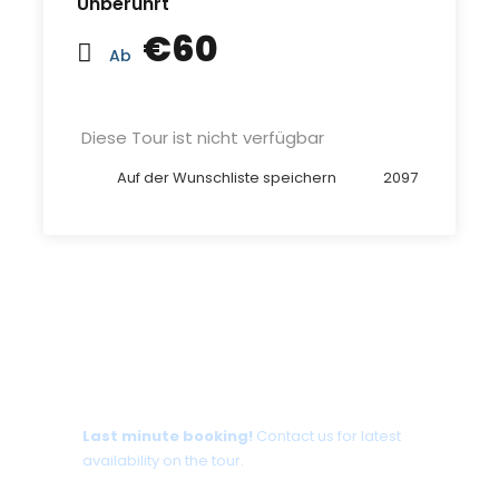
Unberührt
€60
Ab
Diese Tour ist nicht verfügbar
Auf der Wunschliste speichern
2097
Tour date not available?
Last minute booking!
Contact us for latest
availability on the tour.