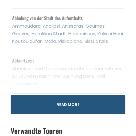
Abholung von der Stadt des Aufenthalts
Ammoudara
,
Analipsi
,
Anissaras
,
Gournes
,
Gouves
,
Heraklion Stadt
,
Hersonissos
,
Kokkini Hani
,
Koutouloufari
,
Malia
,
Piskopiano
,
Sissi
,
Stalis
Abfahrtszeit
Abholzeit und Details werden Ihnen innerhalb von
24 Stunden nach Ihrer Buchung per E-Mail
zugesandt.
Im Preis inbegriffen
READ MORE
Transport im klimatisierten Bus
Berufskraftfahrer
Verwandte Touren
Reiseführer