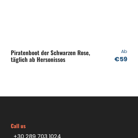
Niederländisch
Was Sie mitbringen sollten
Hut / Sonnenbrille / Sonnenschutz
Piratenboot der Schwarzen Rose,
Ab
Badeanzug / Beachtowel
täglich ab Hersonissos
€59
Bequeme Schuhe
Wasser
Reisepass
Wichtige Informationen
Bitte geben Sie bei der Buchung den Namen
und den Ort Ihres Hotels an. Sie werden per
E-Mail über die genauen Abholtermine
Call us
informiert.
+30 289 703 1024