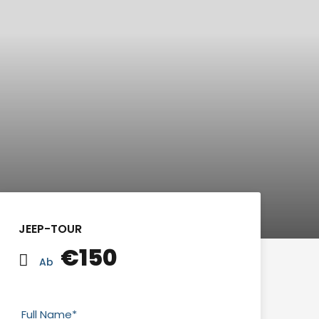
JEEP-TOUR
€150
Ab
Full Name
*