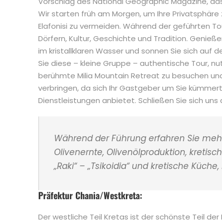
Vorschlag des National Geographic Magazine, das 
Wir starten früh am Morgen, um Ihre Privatsphäre
Elafonisi zu vermeiden. Während der geführten To
Dörfern, Kultur, Geschichte und Tradition. Genieße
im kristallklaren Wasser und sonnen Sie sich auf d
Sie diese – kleine Gruppe – authentische Tour, nu
berühmte Milia Mountain Retreat zu besuchen und
verbringen, da sich Ihr Gastgeber um Sie kümmert
Dienstleistungen anbietet. Schließen Sie sich uns 
Während der Führung erfahren Sie mehr 
Olivenernte, Olivenölproduktion, kretisc
„Raki“ – „Tsikoidia“ und kretische Küche,
Präfektur Chania/Westkreta:
Der westliche Teil Kretas ist der schönste Teil de