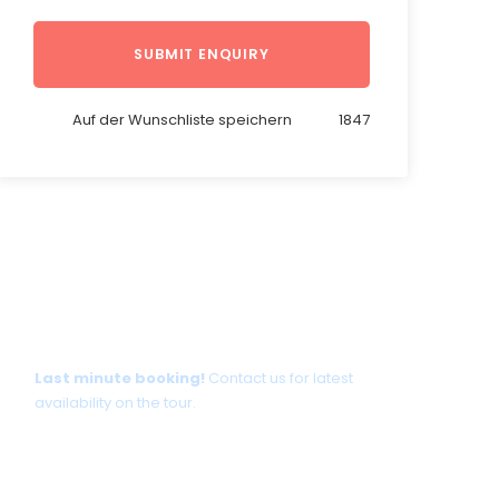
Auf der Wunschliste speichern
1847
Tour date not available?
Last minute booking!
Contact us for latest
availability on the tour.
+30 698 370 8611 /WhatsApp