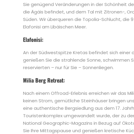
Sie genügend Veränderungen in der Schönheit der 
die Ägäis befindet, und dem Tal mit Zitronen-, 
Süden. Wir überqueren die Topolia-Schlucht, die 9
Elafonisi am Libäischen Meer.
Elafonisi:
An der Südwestspitze Kretas befindet sich einer 
genießen Sie die strahlende Sonne, schwimmen Sie
reservierten – nur für Sie – Sonnenliegen.
Milia Berg Retreat:
Nach einem Offroad-Erlebnis erreichen wir das Milia
keinen Strom, gemütliche Steinhäuser bringen uns 
eine authentische Bergsiedlung aus dem 17. Jahrh
Touristenkomplex umgewandelt wurde, der zu de
National Geographic-Magazins in Bezug auf Ökoto
Sie Ihre Mittagspause und genießen kretische Kü