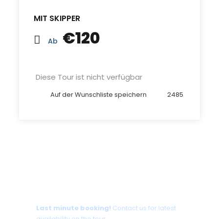
MIT SKIPPER
€120
Ab
Diese Tour ist nicht verfügbar
Auf der Wunschliste speichern
2485
Tour date not available?
Last minute booking!
Contact us for latest
availability on the tour.