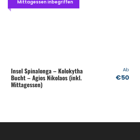
Abholdetails benachrichtigt
Mittagessen inbegriffen
Badeanzug, Handtuch, Sonnencreme nicht
vergessen
Abfahrts- und Rückkehrort
Abfahrtszeit
Insel Spinalonga – Kolokytha
Ab
Bucht – Agios Nikolaos (inkl.
€50
Mittagessen)
Preise für die Bootsvermietung
Widerrufsbelehrung