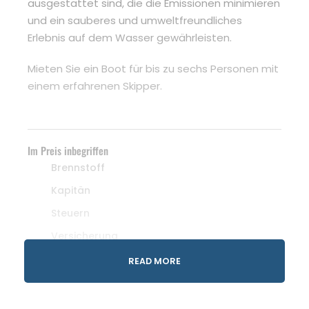
ausgestattet sind, die die Emissionen minimieren
und ein sauberes und umweltfreundliches
Erlebnis auf dem Wasser gewährleisten.
Mieten Sie ein Boot für bis zu sechs Personen mit
einem erfahrenen Skipper.
Im Preis inbegriffen
Brennstoff
Kapitän
Steuern
Versicherung
Transfer von Ihrem Hotel oder Ihrer
READ MORE
Ferienunterkunft Stalis