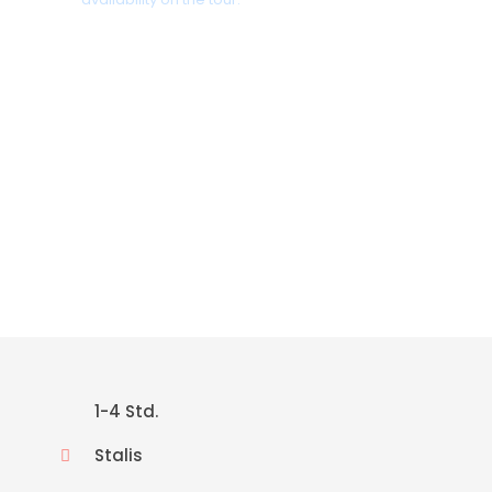
+30 698 370 8611 /WhatsApp
+30 698 370 8611 /Viber
TravelinCrete.com /Messenger
+30 698 370 8611
1-4 Std.
Stalis