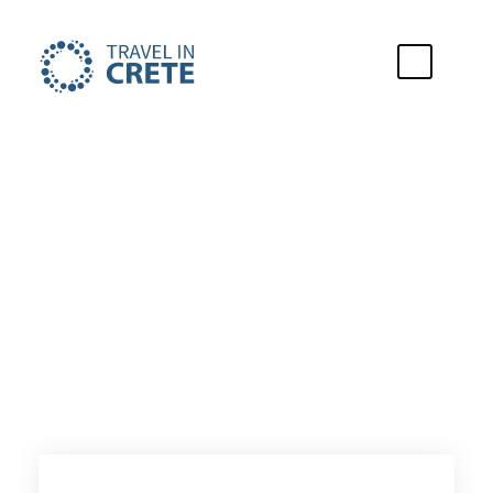
Urlaubsstadt
Elounda