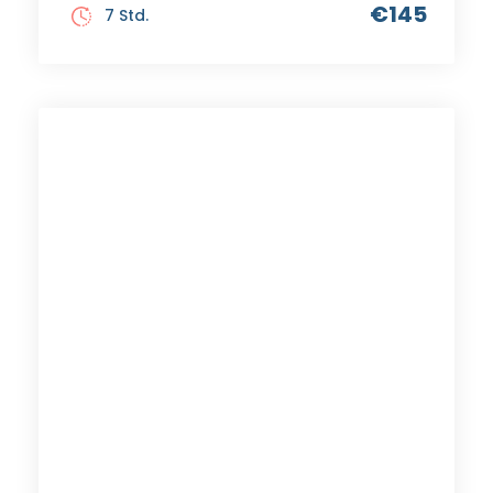
€145
7 Std.