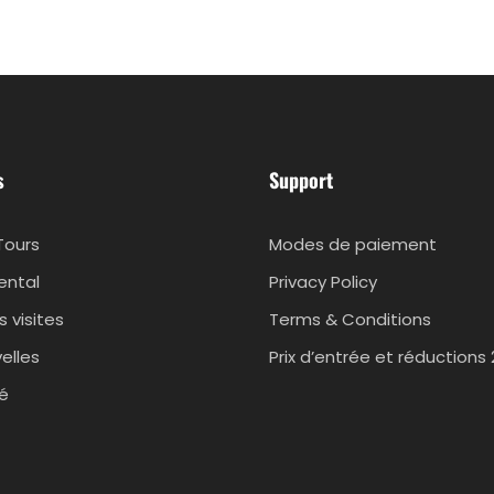
s
Support
Tours
Modes de paiement
rental
Privacy Policy
s visites
Terms & Conditions
elles
Prix d’entrée et réductions
ié