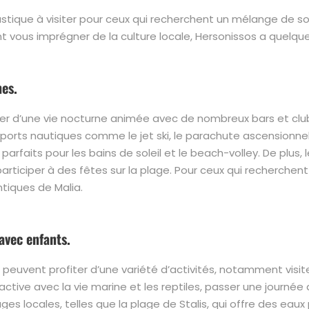
tique à visiter pour ceux qui recherchent un mélange de sole
t vous imprégner de la culture locale, Hersonissos a quelque
nes.
ter d’une vie nocturne animée avec de nombreux bars et club
ports nautiques comme le jet ski, le parachute ascensionnel
arfaits pour les bains de soleil et le beach-volley. De plus, 
ticiper à des fêtes sur la plage. Pour ceux qui recherchent l
ntiques de Malia.
avec enfants.
s peuvent profiter d’une variété d’activités, notamment visit
ctive avec la vie marine et les reptiles, passer une journée
ges locales, telles que la plage de Stalis, qui offre des eau