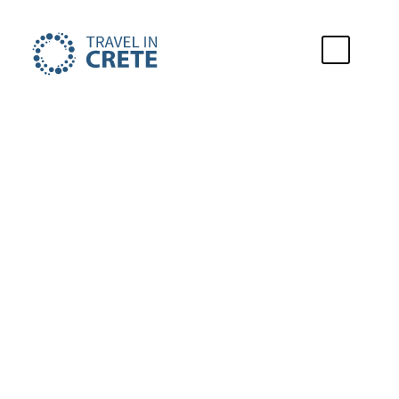
Voyages à la
voile
Trouvez les meilleures excursions en
voilier en Crète.