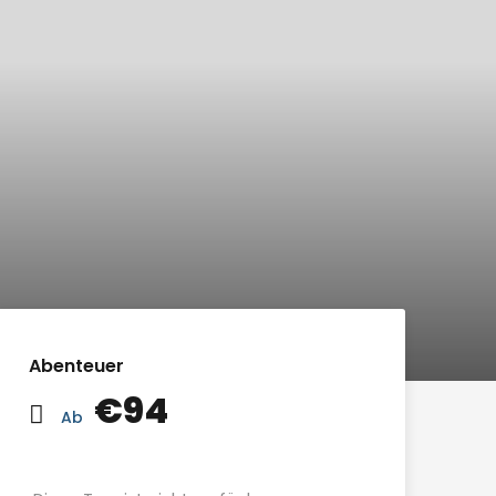
Abenteuer
€94
Ab