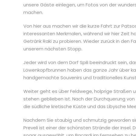
unsere Gäste einlegen, um Fotos von der wun
machen.
Von hier aus machen wir die kurze Fahrt zur Pat
interessanten Merkmalen, während wir hier Zeit h
Getränk Raki zu probieren. Wieder zurück in den 
unserem nächsten Stopp.
Jeder wird von dem Dorf Spili beeindruckt sein, da
Löwenkopfbrunnen haben das ganze Jahr über kal
handgemachte Souvenirs und traditionelles Kuns
Weiter geht es über Feldwege, holprige Straßen un
stehen geblieben ist. Nach der Durchquerung vo
die südliche kretische Küste und das Libysche Me
Nachdem Sie staubig und schmutzig geworden sind
Preveli ist einer der schönsten Strände der Insel.
sogar ausgewählt, um Bacardi im Fernsehen zu be