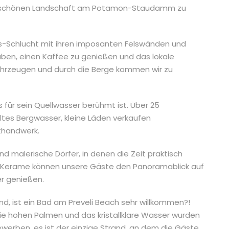
derschönen Landschaft am Potamon-Staudamm zu
sos-Schlucht mit ihren imposanten Felswänden und
aben, einen Kaffee zu genießen und das lokale
Fahrzeugen und durch die Berge kommen wir zu
s für sein Quellwasser berühmt ist. Über 25
tes Bergwasser, kleine Läden verkaufen
thandwerk.
d malerische Dörfer, in denen die Zeit praktisch
n Kerame können unsere Gäste den Panoramablick auf
er genießen.
, ist ein Bad am Preveli Beach sehr willkommen?!
 Die hohen Palmen und das kristallklare Wasser wurden
werben, es ist der einzige Strand, an dem die Gäste