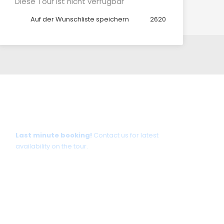
Diese Tour ist nicht verfügbar
Auf der Wunschliste speichern
2620
Tour date not available?
Last minute booking!
Contact us for latest
availability on the tour.
+30 698 370 8611 /WhatsApp
+30 698 370 8611 /Viber