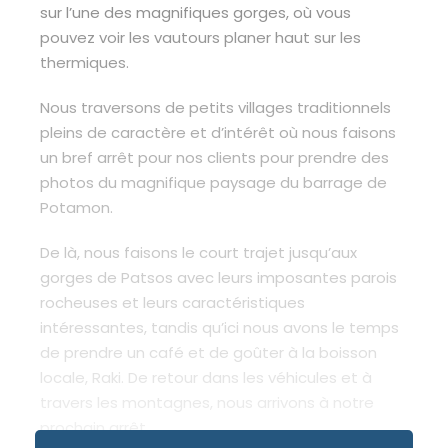
sur l’une des magnifiques gorges, où vous
pouvez voir les vautours planer haut sur les
thermiques.
Nous traversons de petits villages traditionnels
pleins de caractère et d’intérêt où nous faisons
un bref arrêt pour nos clients pour prendre des
photos du magnifique paysage du barrage de
Potamon.
De là, nous faisons le court trajet jusqu’aux
gorges de Patsos avec leurs imposantes parois
rocheuses et leurs caractéristiques
intéressantes, tandis qu’ici nous avons le temps
de prendre un café et de goûter à la boisson
locale, Raki. De retour dans les véhicules et à
travers les montagnes, nous arrivons à notre
prochain arrêt.