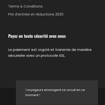
Terms & Conditions
Prix d’entrée et réductions 2025
FAQ sur la visite
Payez en toute sécurité avec nous
Informations importantes
Le paiement est crypté et transmis de manière
Au moment de la réservation, veuillez
sécurisée avec un protocole SSL.
indiquer le nom de l’hôtel et sa localisation.
Vous serez informé par courriel des détails
exacts de l’enlèvement.
Apportez un appareil photo, une protection
solaire et des vêtements de bain
1 voyageurs envisagent ce circuit en ce
moment !
© 2026 Travel in Crete All Rights Reserved.
Lieu de départ et de retour