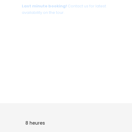
Last minute booking!
Contact us for latest
availability on the tour.
+30 698 370 8611 /WhatsApp
+30 698 370 8611 /Viber
TravelinCrete.com /Messenger
+30 698 370 8611
8 heures