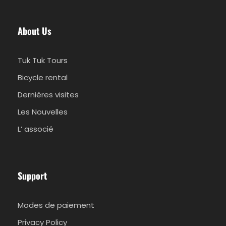
Le prix comprend
Prise en charge et retour à l'hôtel
About Us
Chauffeur/guide
Tuk Tuk Tours
Déjeuner barbecue
Bicycle rental
Vin à volonté
Carburant et assurance
Dernières visites
Les Nouvelles
Langues disponibles
L’ associé
Anglais
Allemand
Français
Support
Néerlandais
Modes de paiement
Privacy Policy