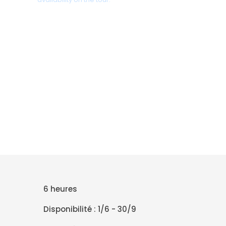
+30 698 370 8611 /WhatsApp
+30 698 370 8611 /Viber
TravelinCrete.com /Messenger
+30 698 370 8611
6 heures
Disponibilité : 1/6 - 30/9