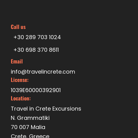
Heure de départ
Call us
L’heure de prise en charge et les détails vous
+30 289 703 1024
seront envoyés par e-mail dans les 24 heures
+30 698 370 8611
suivant votre réservation.
Email
Le prix comprend
info@travelincrete.com
Land Rover Defenders / Découverte
License:
Prise en charge et retour à l'hôtel
1039E60000392901
Chauffeurs expérimentés et instructifs
Location:
Repas traditionnel et vin crétois à volonté
Travel in Crete Excursions
N. Grammatiki
Carburant et assurance
70 007 Malia
Plaisir et aventure
Crete, Greece