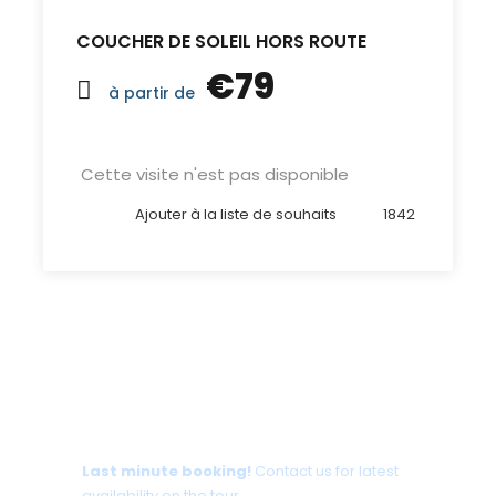
COUCHER DE SOLEIL HORS ROUTE
€79
à partir de
Cette visite n'est pas disponible
Ajouter à la liste de souhaits
1842
Tour date not available?
Last minute booking!
Contact us for latest
availability on the tour.