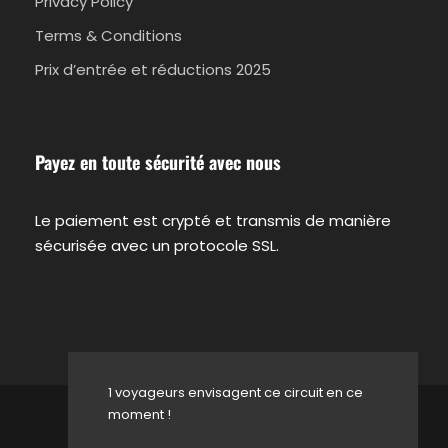
Privacy Policy
indiquer le nom de l’hôtel et sa localisation.
Terms & Conditions
Vous serez informé par courriel des détails
exacts de l’enlèvement.
Prix d’entrée et réductions 2025
Apportez un appareil photo, des chaussures
de marche confortables, un chapeau et des
lunettes de soleil
Payez en toute sécurité avec nous
Le paiement est crypté et transmis de manière
Âge de la tournée
sécurisée avec un protocole SSL.
Adultes 13+
Politique d'annulation
1 voyageurs envisagent ce circuit en ce
moment !
© 2026 Travel in Crete All Rights Reserved.
Annulez jusqu’à 24 heures à l’avance pour