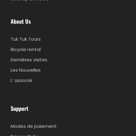
Le prix ne comprend pas
Dépenses personnelles pendant la journée
About Us
Langues disponibles
Tuk Tuk Tours
Anglais
Bicycle rental
Allemand
Dernières visites
Français
Les Nouvelles
L’ associé
Safari en jeep au coucher du soleil en Land Rover au
départ de Réthymnon
Support
Informations importantes
Modes de paiement
Au moment de la réservation, veuillez