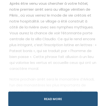
Après être venu vous chercher à votre hôtel,
notre premier arrêt sera au village vénitien de
Pikris , où vous verrez le mode de vie crétois et
notre hospitalité. Le village a été construit à
côté de la rivière avec ses nymphes mythiques.
Vous aurez la chance de voir l’étonnante porte
centrale de la villa Claudio. Ce qui le rend encore
plus intrigant, c’est l’inscription latine en lettres : «
Pateat bonis », qui se traduit par « l’homme de
bien passe ». Cette phrase fait allusion à un lieu
qui valorise les vertus et accueille ceux qui ont un
caractère moral.
Notre prochain arrêt sera le monastère d’Arkadi,
l’un des monastères les plus importants de
Crète et d’une grande valeur culturelle et
historique. Il est réputé pour son architecture
READ MORE
étonnante, avec un mélange d’influences