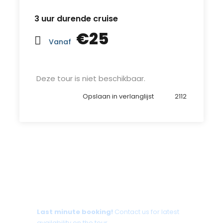
3 uur durende cruise
€25
Vanaf
Deze tour is niet beschikbaar.
Opslaan in verlanglijst
2112
Tour date not available?
Last minute booking!
Contact us for latest
availability on the tour.