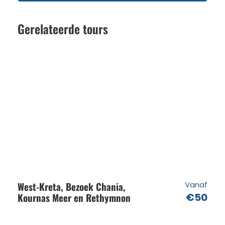
Kapitein
Gerelateerde tours
Prijs is exclusief
Transfer 5€ per persoon
Eten en drinken
Routebeschrijving
1e stop
Sint-Jorisbaai
West-Kreta, Bezoek Chania,
Vanaf
Kournas Meer en Rethymnon
€50
Een echt prachtig strand met kalm water,
vernoemd naar de nabijgelegen kerk, ideaal om