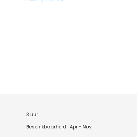
+30 698 370 8611 /WhatsApp
+30 698 370 8611 /Viber
TravelinCrete.com /Messenger
+30 698 370 8611
3 uur
Beschikbaarheid : Apr - Nov