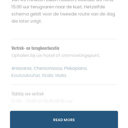
15.00 uur terugvaren naar de kust. Hetzelfde
schema geldt voor de tweede route van de dag
die later volgt.
Vertrek- en terugkeerlocatie
Ophalen bij uw hotel of ontmoetingspunt.
Anissaras
,
Chersonissos
,
Piskopiano
,
Koutouloufari
,
Stalis
,
Malia
Tijdstip van vertrek
12.00 – 15.00 of 15.00 18.00 uur
De prijs omvat
READ MORE
Boot