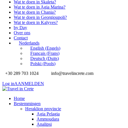
Wat te doen in Skaleta?
Wat te doen in Agia Marina?
Wat te doen in Chania?
Wat te doen in Georgioupoli?
Wat te doen in Kalyves?
by Day
Over ons
Contact
Nederlands
English
(
Engels
)
Français
(
Frans
)
Deutsch
(
Duits
)
Polski
(
Pools
)
+30 289 703 1024
info@travelincrete.com
Log in
AANMELDEN
Home
Bestemmingen
Heraklion provincie
Agia Pelagia
Ammoudara
Analipsi