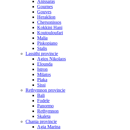
Anissaras
Gournes
Gouves
Heraklion
Chersonissos
Kokkini Hani
Koutouloufari
Malia
Piskopiano
Stalis
Lassithi provincie
Agios Nikolaos
Elounda
Istron
Milatos
Plaka
Sissi
Rethymnon provincie
Bali
Fodele
Panormo
Rethymnon
Skaleta
Chania provincie
Agia Marina