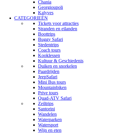
Chania
Georgioupoli
Kalyves
CATEGORIEËN
Tickets voor attracties
Stranden en eilanden
Boottrips
Buggy Safari
Stedentrips
Coach tours
Kooklessen
Kultuur & Geschiedenis
Duiken en snorkelen
Paardrijden
JeepSafari
Mini Bus tours
Mountainbiken
Prive tours
Quad-ATV Safari
Zeiltrips
Santorini
Wandelen
Waterparken
Watersport
Wijn en eten