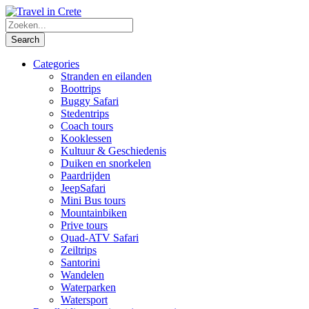
Categories
Stranden en eilanden
Boottrips
Buggy Safari
Stedentrips
Coach tours
Kooklessen
Kultuur & Geschiedenis
Duiken en snorkelen
Paardrijden
JeepSafari
Mini Bus tours
Mountainbiken
Prive tours
Quad-ATV Safari
Zeiltrips
Santorini
Wandelen
Waterparken
Watersport