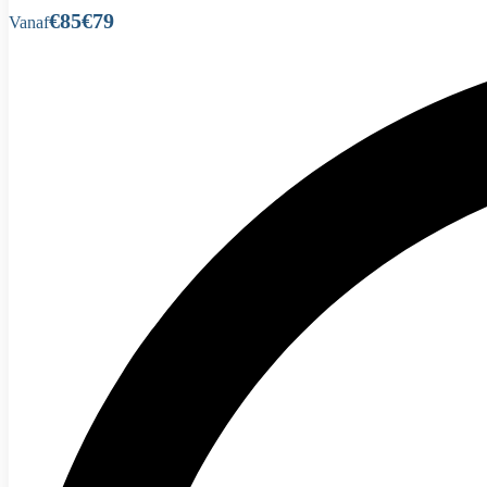
€85
€79
Vanaf