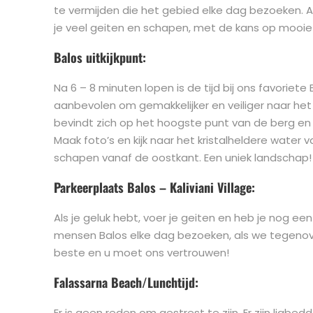
te vermijden die het gebied elke dag bezoeken. Als
je veel geiten en schapen, met de kans op mooie f
Balos uitkijkpunt:
Na 6 – 8 minuten lopen is de tijd bij ons favorie
aanbevolen om gemakkelijker en veiliger naar het u
bevindt zich op het hoogste punt van de berg en 
Maak foto’s en kijk naar het kristalheldere water
schapen vanaf de oostkant. Een uniek landschap!
Parkeerplaats Balos – Kaliviani Village:
Als je geluk hebt, voer je geiten en heb je nog een e
mensen Balos elke dag bezoeken, als we tegenover
beste en u moet ons vertrouwen!
Falassarna Beach/Lunchtijd:
Er is geen reden om gestrest te zijn. Er zijn ligbed