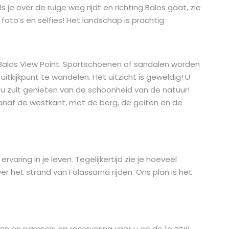
 je over de ruige weg rijdt en richting Balos gaat, zie
oto’s en selfies! Het landschap is prachtig.
te Balos View Point. Sportschoenen of sandalen worden
itkijkpunt te wandelen. Het uitzicht is geweldig! U
u zult genieten van de schoonheid van de natuur!
 vanaf de westkant, met de berg, de geiten en de
rvaring in je leven. Tegelijkertijd zie je hoeveel
 het strand van Falassarna rijden. Ons plan is het
den en parasols op reservering voor u op de 1e zitrij,