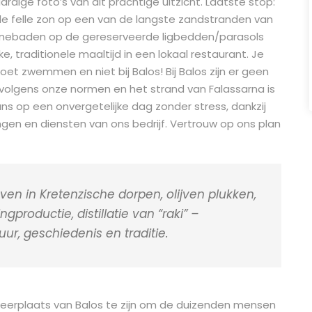
dige foto’s van dit prachtige uitzicht. Laatste stop:
 de felle zon op een van de langste zandstranden van
zonnebaden op de gereserveerde ligbedden/parasols
ke, traditionele maaltijd in een lokaal restaurant. Je
oet zwemmen en niet bij Balos! Bij Balos zijn er geen
volgens onze normen en het strand van Falassarna is
ns op een onvergetelijke dag zonder stress, dankzij
gen en diensten van ons bedrijf. Vertrouw op ons plan
even in Kretenzische dorpen, olijven plukken,
ngproductie, distillatie van “raki” –
uur, geschiedenis en traditie.
arkeerplaats van Balos te zijn om de duizenden mensen