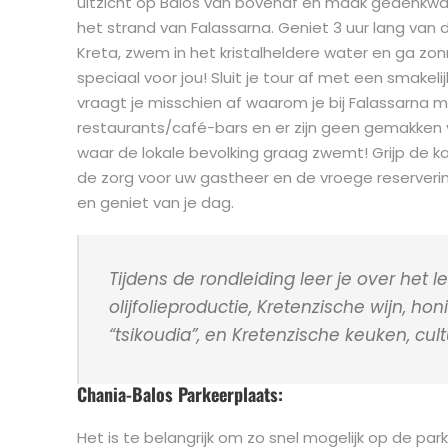
uitzicht op Balos van bovenaf en maak gedenkwaar
het strand van Falassarna. Geniet 3 uur lang van
Kreta, zwem in het kristalheldere water en ga 
speciaal voor jou! Sluit je tour af met een smakelij
vraagt je misschien af waarom je bij Falassarna m
restaurants/café-bars en er zijn geen gemakken 
waar de lokale bevolking graag zwemt! Grijp de ka
de zorg voor uw gastheer en de vroege reserverin
en geniet van je dag.
Tijdens de rondleiding leer je over het l
olijfolieproductie, Kretenzische wijn, honi
“tsikoudia”, en Kretenzische keuken, cult
Chania-Balos Parkeerplaats:
Het is te belangrijk om zo snel mogelijk op de p