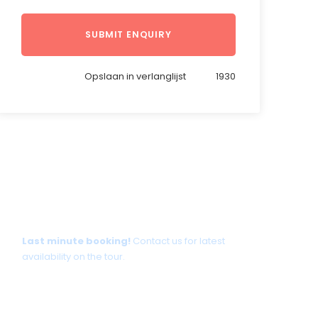
Opslaan in verlanglijst
1930
Tour date not available?
Last minute booking!
Contact us for latest
availability on the tour.
+30 698 370 8611 /WhatsApp